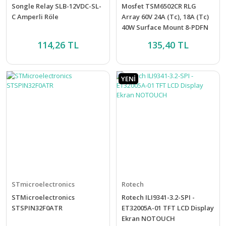
Songle Relay SLB-12VDC-SL-
Mosfet TSM6502CR RLG
C Amperli Röle
Array 60V 24A (Tc), 18A (Tc)
40W Surface Mount 8-PDFN
(5x6) Transistor
114,26 TL
135,40 TL
YENİ
STmicroelectronics
Rotech
STMicroelectronics
Rotech ILI9341-3.2-SPI -
STSPIN32F0ATR
ET32005A-01 TFT LCD Display
Ekran NOTOUCH