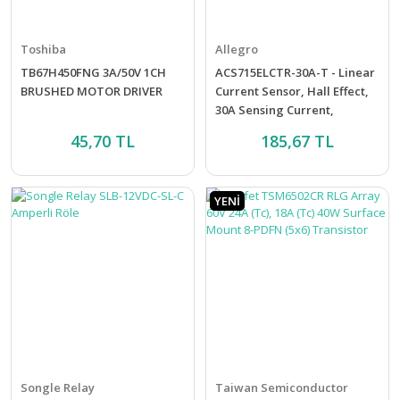
Toshiba
Allegro
TB67H450FNG 3A/50V 1CH
ACS715ELCTR-30A-T - Linear
BRUSHED MOTOR DRIVER
Current Sensor, Hall Effect,
30A Sensing Current,
45,70 TL
185,67 TL
YENİ
Songle Relay
Taiwan Semiconductor