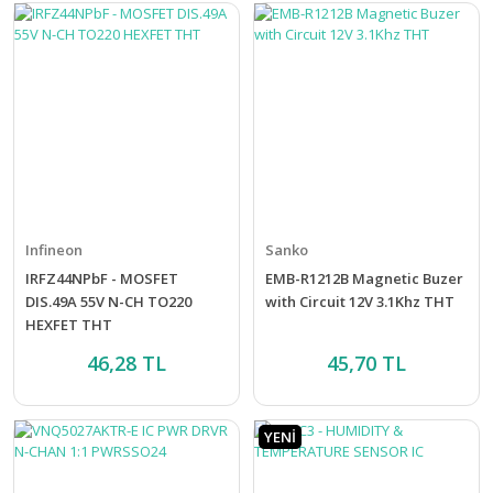
Infineon
Sanko
IRFZ44NPbF - MOSFET
EMB-R1212B Magnetic Buzer
DIS.49A 55V N-CH TO220
with Circuit 12V 3.1Khz THT
HEXFET THT
46,28 TL
45,70 TL
YENİ