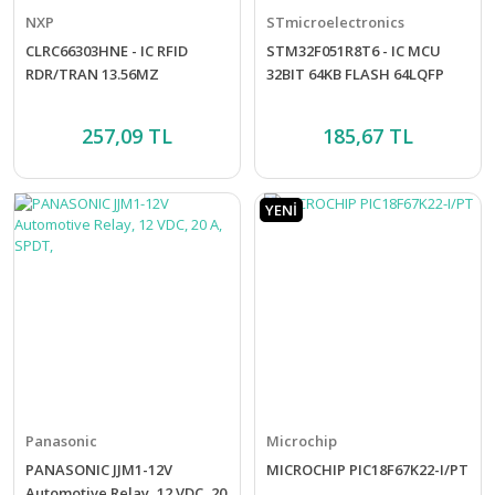
NXP
STmicroelectronics
CLRC66303HNE - IC RFID
STM32F051R8T6 - IC MCU
RDR/TRAN 13.56MZ
32BIT 64KB FLASH 64LQFP
257,09 TL
185,67 TL
YENİ
Panasonic
Microchip
PANASONIC JJM1-12V
MICROCHIP PIC18F67K22-I/PT
Automotive Relay, 12 VDC, 20