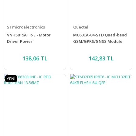
STmicroelectronics
Quectel
VNH5019ATR-E - Motor
MC60CA-04-STD Quad-band
Driver Power
GSM/GPRS/GNSS Module
138,06 TL
142,83 TL
YENİ