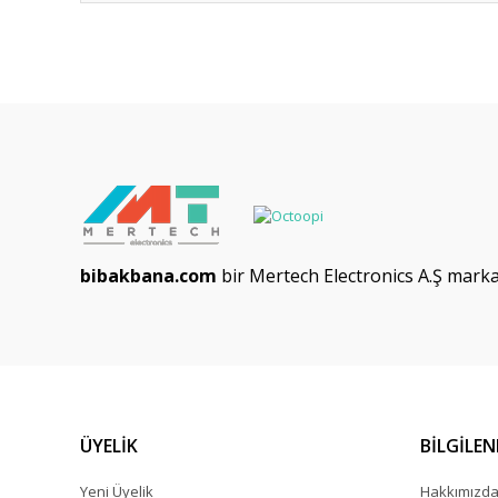
Ürün Veri Sayfası
Soket Kablo Tipi Amerikan Fiş 220V Erkek Metal, ürününün dat
Soket Kablo Tipi Amerikan Fiş 220V Erkek Metal Datasheet
bibakbana.com
bir Mertech Electronics A.Ş markas
ÜYELİK
BİLGİLE
Yeni Üyelik
Hakkımızd