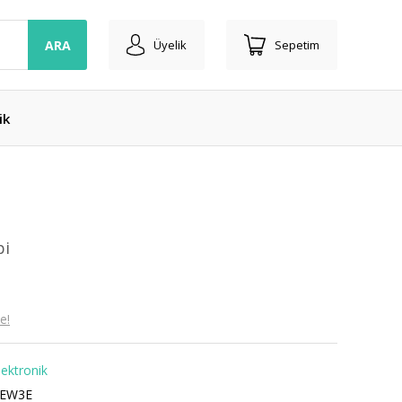
ARA
Üyelik
Sepetim
ik
pi
e!
lektronik
EEW3E