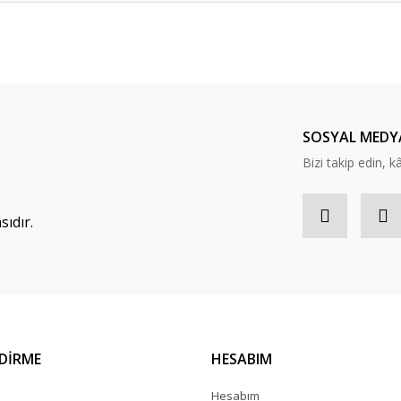
Bu ürüne ilk yorumu siz yapın!
asheet ve sertifikalarına aşağıdaki linklerden ulaşabilirsiniz.
Yorum Yaz
SOSYAL MEDY
Bizi takip edin, kâr
ıdır.
NDİRME
HESABIM
a
Hesabım