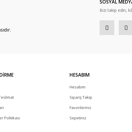
SOSYAL MEDY
Bizi takip edin, kâr
ıdır.
NDİRME
HESABIM
a
Hesabım
eslimat
Sipariş Takip
arı
Favorileriniz
er Politikası
Sepetiniz