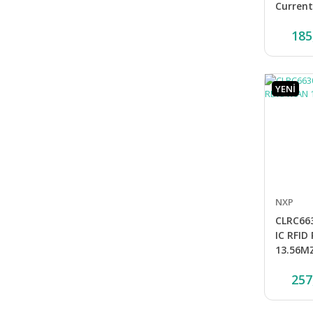
Current
Hall Eff
185
Sensing
YENİ
NXP
CLRC66
IC RFID
13.56M
257