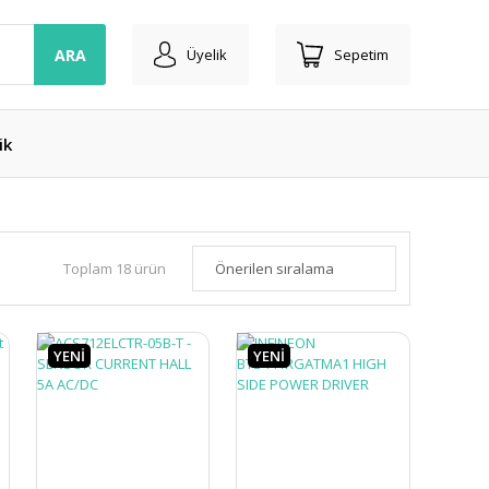
ARA
Üyelik
Sepetim
ik
Toplam 18 ürün
YENİ
YENİ