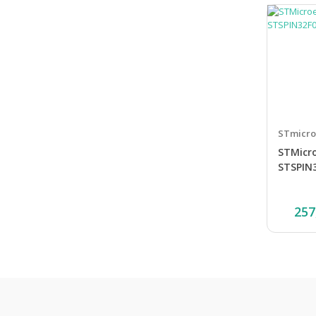
STmicro
STMicro
STSPIN
257