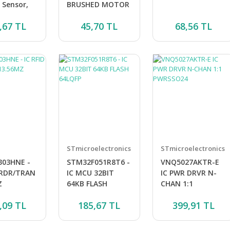
 Sensor,
BRUSHED MOTOR
ect, 30A
DRIVER
,67 TL
45,70 TL
68,56 TL
 Current,
STmicroelectronics
STmicroelectronics
303HNE -
STM32F051R8T6 -
VNQ5027AKTR-E
 RDR/TRAN
IC MCU 32BIT
IC PWR DRVR N-
Z
64KB FLASH
CHAN 1:1
64LQFP
PWRSSO24
,09 TL
185,67 TL
399,91 TL