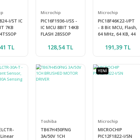
ip
Microchip
Microchip
824-I/ST IC
PIC16F1936-I/SS -
PIC18F46K22-I/PT
IT 7KB
IC MCU 8BIT 14KB
- 8 Bit MCU, Flash,
14TSSOP
FLASH 28SSOP
64 MHz, 64 KB, 44
Pins
,41 TL
128,54 TL
191,39 TL
YENİ
Toshiba
Microchip
ELCTR-
TB67H450FNG
MICROCHIP
 Linear
3A/50V 1CH
PIC12F1822-I/SN