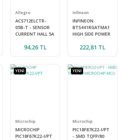
Allegro
Infineon
ACS712ELCTR-
INFINEON
05B-T - SENSOR
BTS441RGATMA1
CURRENT HALL 5A
HIGH SIDE POWER
AC/DC
DRIVER
94,26 TL
222,81 TL
YENİ
YENİ
Microchip
Microchip
MICROCHIP
PIC18F87K22-I/PT
PIC18F67K22-I/PT
- SMD TQFP/80