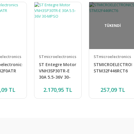
TÜKENDİ
electronics
STmicroelectronics
STmicroelectronics
electronics
ST Entegre Motor
STMICROELECTRON
32F0ATR
VNH3SP30TR-E
STM32F446RCT6
30A 5.5-36V 30-
MPSO
,09 TL
2.170,95 TL
257,09 TL