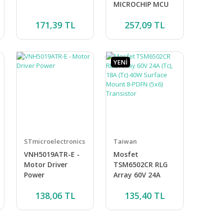
MICROCHIP MCU
171,39 TL
257,09 TL
YENİ
STmicroelectronics
Taiwan
Semiconductor
VNH5019ATR-E -
Mosfet
Motor Driver
TSM6502CR RLG
Power
Array 60V 24A
(Tc), 18A (Tc) 40W
138,06 TL
135,40 TL
Surface Mount 8-
PDFN (5x6)
Transistor