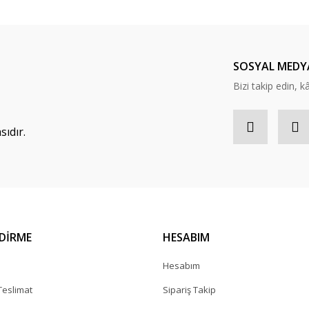
SOSYAL MEDY
Bizi takip edin, kâr
ıdır.
NDİRME
HESABIM
a
Hesabım
eslimat
Sipariş Takip