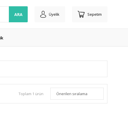
ARA
Üyelik
Sepetim
ik
Toplam 1 ürün