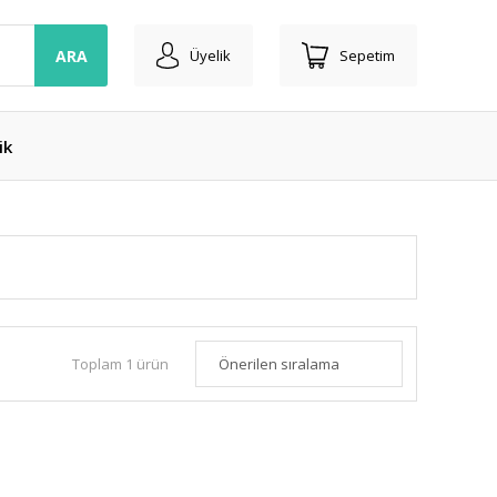
ARA
Üyelik
Sepetim
ik
Toplam 1 ürün