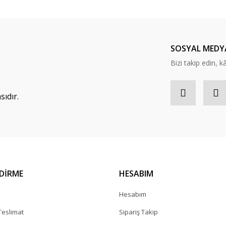
SOSYAL MEDY
Bizi takip edin, kâr
ıdır.
NDİRME
HESABIM
a
Hesabım
eslimat
Sipariş Takip