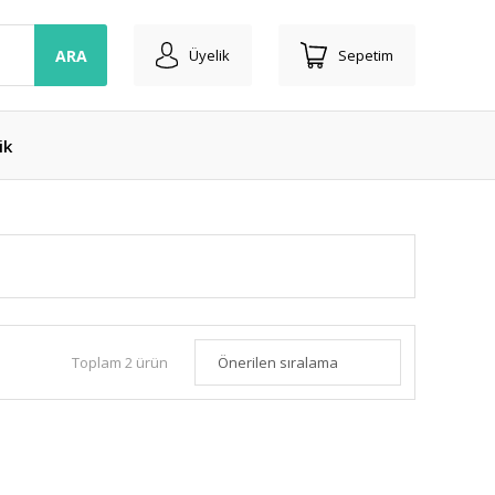
ARA
Üyelik
Sepetim
ik
Toplam 2 ürün