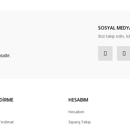
SOSYAL MEDY
Bizi takip edin, kâr
ıdır.
NDİRME
HESABIM
a
Hesabım
eslimat
Sipariş Takip