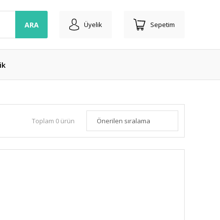
ARA
Üyelik
Sepetim
ik
Toplam 0 ürün