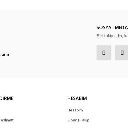
SOSYAL MEDY
Bizi takip edin, kâr
ıdır.
NDİRME
HESABIM
a
Hesabım
eslimat
Sipariş Takip