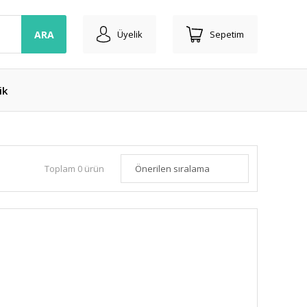
ARA
Üyelik
Sepetim
ik
Toplam 0 ürün