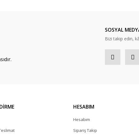
SOSYAL MEDY
Bizi takip edin, kâr
ıdır.
NDİRME
HESABIM
a
Hesabım
eslimat
Sipariş Takip