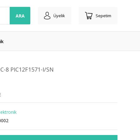
ARA
Üyelik
Sepetim
ik
C-8 PIC12F1571-I/SN
!
lektronik
0002