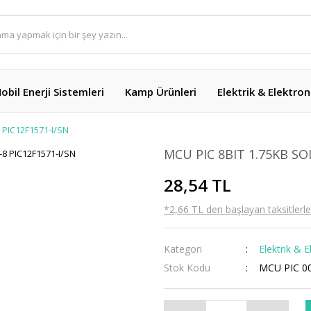
obil Enerji Sistemleri
Kamp Ürünleri
Elektrik & Elektron
 PIC12F1571-I/SN
MCU PIC 8BIT 1.75KB SOI
28,54 TL
*2,66 TL den başlayan taksitlerle
Kategori
Elektrik & E
Stok Kodu
MCU PIC 0