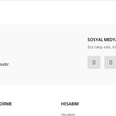
Bu ürüne ilk yorumu siz yapın!
Yorum Yaz
SOSYAL MEDY
Bizi takip edin, kâr
ıdır.
NDİRME
HESABIM
a
Hesabım