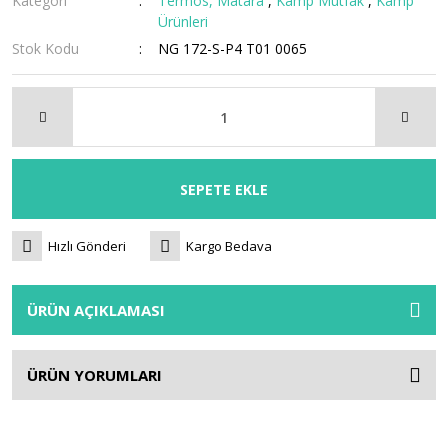
Kategori
Termos, Matara
,
Kamp Mutfak
,
Kamp
Ürünleri
Stok Kodu
NG 172-S-P4 T01 0065
SEPETE EKLE
Hızlı Gönderi
Kargo Bedava
ÜRÜN AÇIKLAMASI
ÜRÜN YORUMLARI